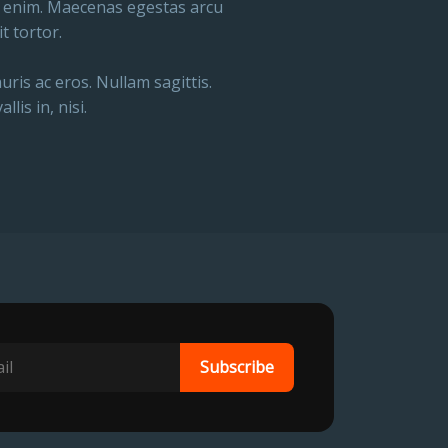
c, enim. Maecenas egestas arcu
t tortor.
uris ac eros. Nullam sagittis.
lis in, nisi.
Subscribe