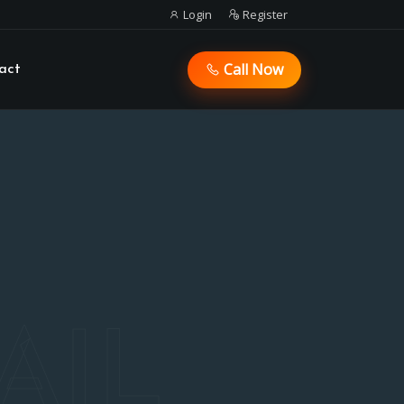
Login
Register
Call Now
act