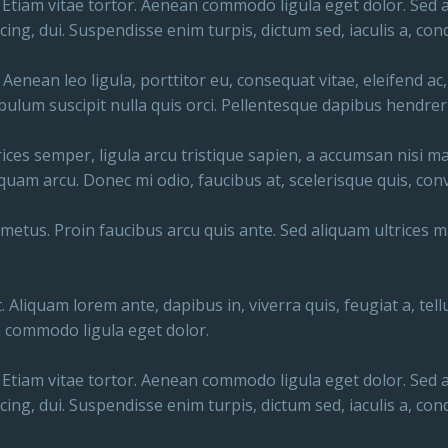
 Etiam vitae tortor. Aenean commodo ligula eget dolor. Sed 
ing, dui. Suspendisse enim turpis, dictum sed, iaculis a, con
Aenean leo ligula, porttitor eu, consequat vitae, eleifend a
ibulum suscipit nulla quis orci. Pellentesque dapibus hendreri
trices semper, ligula arcu tristique sapien, a accumsan nisi ma
am arcu. Donec mi odio, faucibus at, scelerisque quis, conval
c metus. Proin faucibus arcu quis ante. Sed aliquam ultrices
. Aliquam lorem ante, dapibus in, viverra quis, feugiat a, te
 commodo ligula eget dolor.
 Etiam vitae tortor. Aenean commodo ligula eget dolor. Sed 
ing, dui. Suspendisse enim turpis, dictum sed, iaculis a, con