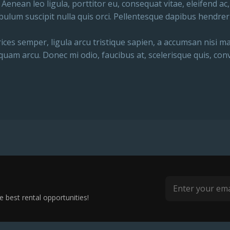
Aenean leo ligula, porttitor eu, consequat vitae, eleifend a
ibulum suscipit nulla quis orci. Pellentesque dapibus hendreri
trices semper, ligula arcu tristique sapien, a accumsan nisi ma
am arcu. Donec mi odio, faucibus at, scelerisque quis, conval
 best rental opportunities!